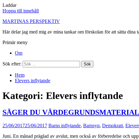
Laddar
Hoppa till innehåll
MARTINAS PERSPEKTIV
Här delar jag med mig av mina tankar om förskolan för att sätta dina t
Primär meny
Om
Sök efter:
Hem
Elevers inflytande
Kategori:
Elevers inflytande
SÄGER DU VÄRDEGRUNDSMATERIAL
25/06/2017
25/06/2017
Barns inflytande
,
Barnsyn
,
Demokrati
,
Elever
Juni. En månad präglad av avslut, men också av förberedelse och upptakt