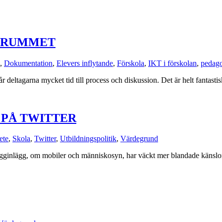
A RUMMET
,
Dokumentation
,
Elevers inflytande
,
Förskola
,
IKT i förskolan
,
pedago
 deltagarna mycket tid till process och diskussion. Det är helt fantasti
 PÅ TWITTER
ete
,
Skola
,
Twitter
,
Utbildningspolitik
,
Värdegrund
 blogginlägg, om mobiler och människosyn, har väckt mer blandade känslor