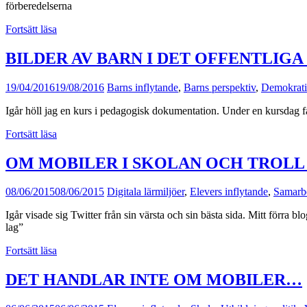
förberedelserna
Fortsätt läsa
BILDER AV BARN I DET OFFENTLIG
19/04/2016
19/08/2016
Barns inflytande
,
Barns perspektiv
,
Demokrati
Igår höll jag en kurs i pedagogisk dokumentation. Under en kursdag får
Fortsätt läsa
OM MOBILER I SKOLAN OCH TROLL
08/06/2015
08/06/2015
Digitala lärmiljöer
,
Elevers inflytande
,
Samarb
Igår visade sig Twitter från sin värsta och sin bästa sida. Mitt förra
lag”
Fortsätt läsa
DET HANDLAR INTE OM MOBILER…