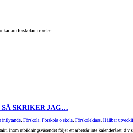
ankar om förskolan i rörelse
 SÅ SKRIKER JAG…
s inflytande
,
Förskola
,
Förskola o skola
,
Förskoleklass
,
Hållbar utveckl
. Inom utbildningsväsendet följer ett arbetsår inte kalenderåret, d v s a