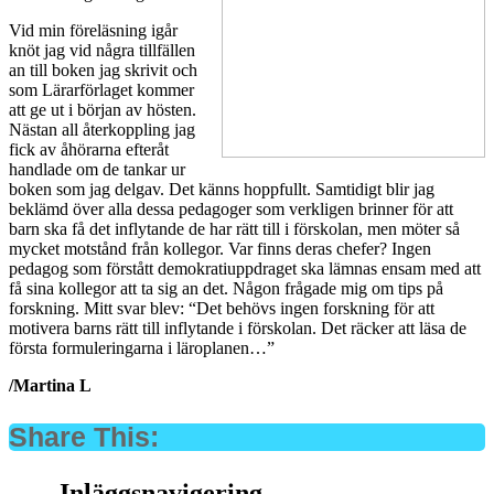
Vid min föreläsning igår
knöt jag vid några tillfällen
an till boken jag skrivit och
som Lärarförlaget kommer
att ge ut i början av hösten.
Nästan all återkoppling jag
fick av åhörarna efteråt
handlade om de tankar ur
boken som jag delgav. Det känns hoppfullt. Samtidigt blir jag
beklämd över alla dessa pedagoger som verkligen brinner för att
barn ska få det inflytande de har rätt till i förskolan, men möter så
mycket motstånd från kollegor. Var finns deras chefer? Ingen
pedagog som förstått demokratiuppdraget ska lämnas ensam med att
få sina kollegor att ta sig an det. Någon frågade mig om tips på
forskning. Mitt svar blev: “Det behövs ingen forskning för att
motivera barns rätt till inflytande i förskolan. Det räcker att läsa de
första formuleringarna i läroplanen…”
/Martina L
Share This:
Inläggsnavigering