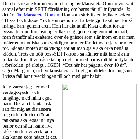
Den frustrerade kommentaren får jag av Margareta Öhman vid vårt
samtal efter min SETT-föreläsning om barns rätt till inflytande. Jo,
det är
The Margareta Öhman
. Hon som skrivit den hyllade boken
“Hissad och dissad” och som genom sitt arbete gjort skillnad för så
många barn genom åren. Hon har åkt ut till Kista enbart för att
lyssna till min föreläsning, vilket i sig gjorde mig enormt hedrad,
men framför allt exalterad över de gnistor som slår inom en när man
möter en människa som verkligen brinner för det man själv brinner
för. Sådana möten är så viktiga för att man själv ska orka behålla
glöden. Trots en trött post-SETT-kropp så känner mitt inre sig nu
fulladdat för att vi måste ta tag i det här med barns rätt till inflytande
i förskolan, på riktigt…IGEN! “Det här har pågått i över 40 år”,
säger Margareta, och vi konstaterar att det går alldeles för långsamt.
I vissa fall har utvecklingen till och med gått bakåt.
Idag varvar jag ner med
vardagssysslor och
umgänge med mina egna
barn. Det är ett fantastiskt
sätt för mig att distansera
mig och reflektera för att
tankarna ska ledas in i nya
banor och sätta igång nya
idéer om hur vi verkligen
ska kunna göra något åt det.