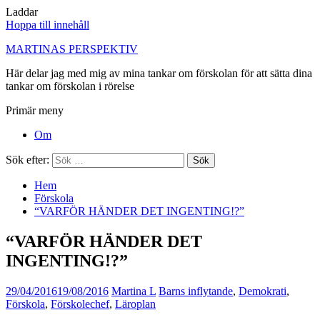
Laddar
Hoppa till innehåll
MARTINAS PERSPEKTIV
Här delar jag med mig av mina tankar om förskolan för att sätta dina
tankar om förskolan i rörelse
Primär meny
Om
Sök efter:
Hem
Förskola
“VARFÖR HÄNDER DET INGENTING!?”
“VARFÖR HÄNDER DET
INGENTING!?”
29/04/2016
19/08/2016
Martina L
Barns inflytande
,
Demokrati
,
Förskola
,
Förskolechef
,
Läroplan