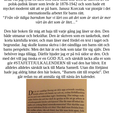
polsk-judisk lärare som levde år 1878-1942 och som hade ett
mycket modernt sätt att se på barn. Janusz Korczak var pionjär i det
internationella arbetet för barns rätt.
“Från vår tidiga barndom har vi lärt oss att det som är stort är mer
värt än det som är litet…”
Den här boken får mig att haja till varje gång jag läser ur den. Den
både utmanar och bekräftar. Den är skriven som en tankebok, med
korta kärnfulla texter, och man läser med fördel en text i taget och
begrundar. Jag skulle kunna skriva i det oändliga om barns rätt och
barns perspektiv. Men det här är en bok som talar för sig själv. Den
behöver inga tillägg. Därför bjuder jag er på två sidor ur den. Och
med det vill jag önska er en GOD JUL och särskilt tacka alla er som
gör #STAFETTJULKALENDERN till vad den har blivit. Ett
alldeles alldeles särskilt tack till Maria Samrell. Utan din förtjänst
hade jag aldrig hittat den här boken, “Barnets rätt till respekt”. Det
går redan nu att anmäla sig till nästa års kalender.