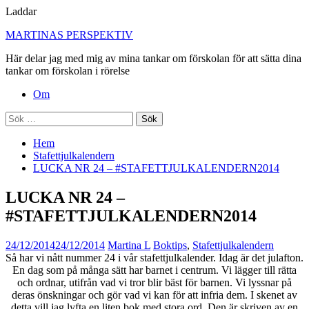
Laddar
Hoppa
MARTINAS PERSPEKTIV
till
Här delar jag med mig av mina tankar om förskolan för att sätta dina
innehåll
tankar om förskolan i rörelse
Primär
Om
meny
Sök
efter:
Hem
Stafettjulkalendern
LUCKA NR 24 – #STAFETTJULKALENDERN2014
LUCKA NR 24 –
#STAFETTJULKALENDERN2014
24/12/2014
24/12/2014
Martina L
Boktips
,
Stafettjulkalendern
Så har vi nått nummer 24 i vår stafettjulkalender. Idag är det julafton.
En dag som på många sätt har barnet i centrum. Vi lägger till rätta
och ordnar, utifrån vad vi tror blir bäst för barnen. Vi lyssnar på
deras önskningar och gör vad vi kan för att infria dem. I skenet av
detta vill jag lyfta en liten bok med stora ord. Den är skriven av en