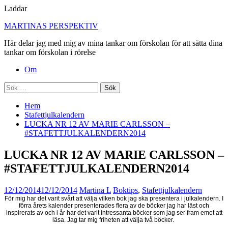
Laddar
Hoppa
MARTINAS PERSPEKTIV
till
Här delar jag med mig av mina tankar om förskolan för att sätta dina
innehåll
tankar om förskolan i rörelse
Primär
Om
meny
Sök
efter:
Hem
Stafettjulkalendern
LUCKA NR 12 AV MARIE CARLSSON –
#STAFETTJULKALENDERN2014
LUCKA NR 12 AV MARIE CARLSSON –
#STAFETTJULKALENDERN2014
12/12/2014
12/12/2014
Martina L
Boktips
,
Stafettjulkalendern
För mig har det varit svårt att välja vilken bok jag ska presentera i julkalendern. I
förra årets kalender presenterades flera av de böcker jag har läst och
inspirerats av och i år har det varit intressanta böcker som jag ser fram emot att
läsa. Jag tar mig friheten att välja två böcker.