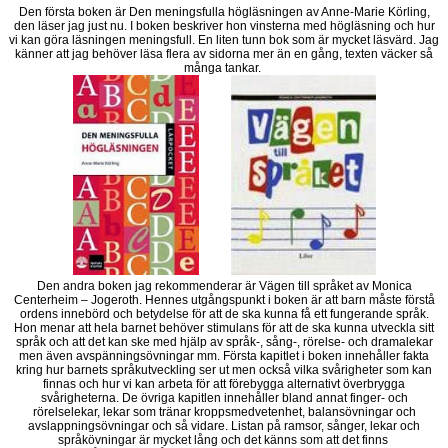
Den första boken är Den meningsfulla högläsningen av Anne-Marie Körling,
den läser jag just nu. I boken beskriver hon vinsterna med högläsning och hur
vi kan göra läsningen meningsfull. En liten tunn bok som är mycket läsvärd. Jag
känner att jag behöver läsa flera av sidorna mer än en gång, texten väcker så
många tankar.
Den andra boken jag rekommenderar är Vägen till språket av Monica
Centerheim – Jogeroth. Hennes utgångspunkt i boken är att barn måste förstå
ordens innebörd och betydelse för att de ska kunna få ett fungerande språk.
Hon menar att hela barnet behöver stimulans för att de ska kunna utveckla sitt
språk och att det kan ske med hjälp av språk-, sång-, rörelse- och dramalekar
men även avspänningsövningar mm. Första kapitlet i boken innehåller fakta
kring hur barnets språkutveckling ser ut men också vilka svårigheter som kan
finnas och hur vi kan arbeta för att förebygga alternativt överbrygga
svårigheterna. De övriga kapitlen innehåller bland annat finger- och
rörelselekar, lekar som tränar kroppsmedvetenhet, balansövningar och
avslappningsövningar och så vidare. Listan på ramsor, sånger, lekar och
språkövningar är mycket lång och det känns som att det finns