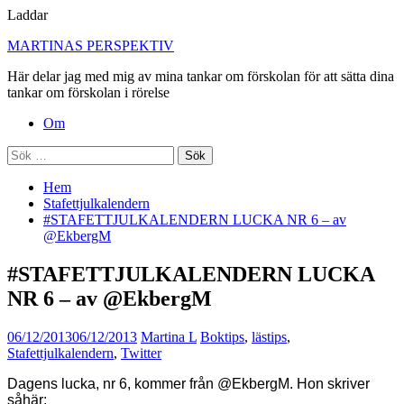
Laddar
Hoppa
MARTINAS PERSPEKTIV
till
Här delar jag med mig av mina tankar om förskolan för att sätta dina
innehåll
tankar om förskolan i rörelse
Primär
Om
meny
Sök
efter:
Hem
Stafettjulkalendern
#STAFETTJULKALENDERN LUCKA NR 6 – av
@EkbergM
#STAFETTJULKALENDERN LUCKA
NR 6 – av @EkbergM
06/12/2013
06/12/2013
Martina L
Boktips
,
lästips
,
Stafettjulkalendern
,
Twitter
Dagens lucka, nr 6, kommer från @EkbergM. Hon skriver
såhär: