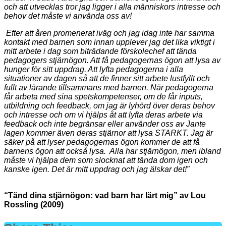
och att utvecklas tror jag ligger i alla människors intresse och
behov det måste vi använda oss av!
Efter att åren promenerat iväg och jag idag inte har samma
kontakt med barnen som innan upplever jag det lika viktigt i
mitt arbete i dag som biträdande förskolechef att tända
pedagogers stjärnögon. Att få pedagogernas ögon att lysa av
hunger för sitt uppdrag. Att lyfta pedagogerna i alla
situationer av dagen så att de finner sitt arbete lustfyllt och
fullt av lärande tillsammans med barnen. När pedagogerna
får arbeta med sina spetskompetenser, om de får inputs,
utbildning och feedback, om jag är lyhörd över deras behov
och intresse och om vi hjälps åt att lyfta deras arbete via
feedback och inte begränsar eller använder oss av Jante
lagen kommer även deras stjärnor att lysa STARKT. Jag är
säker på att lyser pedagogernas ögon kommer de att få
barnens ögon att också lysa.
Alla har stjärnögon, men ibland
måste vi hjälpa dem som slocknat att tända dom igen och
kanske igen. Det är mitt uppdrag och jag älskar det!”
“Tänd dina stjärnögon: vad barn har lärt mig” av Lou
Rossling (2009)