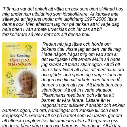
“För mig var det enkelt att välja en bok som gjort skillnad hos
mig under min utbildning som förskollärare. Är kanske inte
säker på att jag just under min utbildning 1997-2000 läste
denna bok. Men eftersom jag tror på tanken att vi varje dag
hela tiden i vårt arbete utvecklas och lär oss att bli
förskollärare så blev det trots allt denna bok.
Redan när jag läste och hörde om
bokens titel visste jag att den var till mig.
Hade någon frågat mig om vad som är
det viktigaste i ditt arbete Malin så hade
jag svarat att tända stjärnögon. Att få ett
barns kreativitet att lysa, att med mina ord
och glädje och spänning i varje stund av
dagen och till mitt arbete med barnen få
barnens ögon att lysa. Att tända barnens
stjärnögon. Att gå in i varje situation
tillsammans med barn och känna att
barnen är våra lärare. Lättare än vi
någonsin tror släcker vi snabbt och enkelt
barnens ögon, via ord, handlingar och kanske till och med
kroppsspråk. Genom att se på barnet som vår lärare, genom
att utforska upplevelser tillsammans utan att begränsa oss
tänder vi både våra egna och barnens stjärnögon. Att få lära