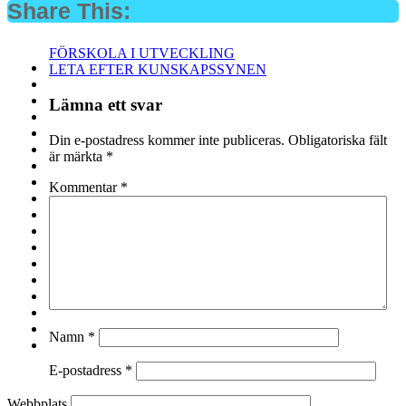
Share This:
Inläggsnavigering
FÖRSKOLA I UTVECKLING
LETA EFTER KUNSKAPSSYNEN
Lämna ett svar
Din e-postadress kommer inte publiceras.
Obligatoriska fält
är märkta
*
Kommentar
*
Namn
*
E-postadress
*
Webbplats