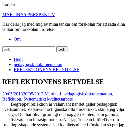
Laddar
Hoppa
MARTINAS PERSPEKTIV
till
Här delar jag med mig av mina tankar om förskolan för att sätta dina
innehåll
tankar om förskolan i rörelse
Primär
Om
meny
Sök
efter:
Hem
pedagogisk dokumentation
REFLEKTIONENS BETYDELSE
REFLEKTIONENS BETYDELSE
20/05/2013
20/05/2013
Martina L
pedagogisk dokumentation
,
Reflektion
,
Systematiskt kvalitetsarbete
Begreppet reflektion är välanvänt när det gäller pedagogisk
verksamhet. Välanvänt och ganska ofta missbrukat, skulle jag vilja
säga. Det har blivit grumligt och naggat i kanten, som gammalt
diskvatten och trasigt porslin. När jag är ute och föreläser om
meningsskapande systematiskt kvalitetsarbete i förskolan så ger jag