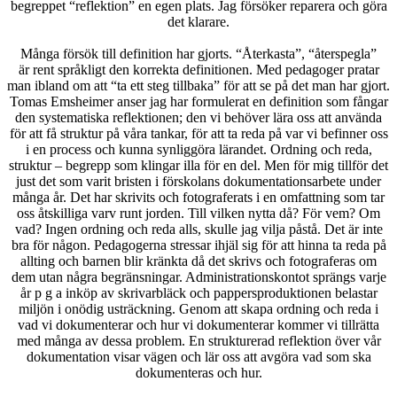
begreppet “reflektion” en egen plats. Jag försöker reparera och göra
det klarare.
Många försök till definition har gjorts. “Återkasta”, “återspegla”
är rent språkligt den korrekta definitionen. Med pedagoger pratar
man ibland om att “ta ett steg tillbaka” för att se på det man har gjort.
Tomas Emsheimer anser jag har formulerat en definition som fångar
den systematiska reflektionen; den vi behöver lära oss att använda
för att få struktur på våra tankar, för att ta reda på var vi befinner oss
i en process och kunna synliggöra lärandet. Ordning och reda,
struktur – begrepp som klingar illa för en del. Men för mig tillför det
just det som varit bristen i förskolans dokumentationsarbete under
många år. Det har skrivits och fotograferats i en omfattning som tar
oss åtskilliga varv runt jorden. Till vilken nytta då? För vem? Om
vad? Ingen ordning och reda alls, skulle jag vilja påstå. Det är inte
bra för någon. Pedagogerna stressar ihjäl sig för att hinna ta reda på
allting och barnen blir kränkta då det skrivs och fotograferas om
dem utan några begränsningar. Administrationskontot sprängs varje
år p g a inköp av skrivarbläck och pappersproduktionen belastar
miljön i onödig usträckning. Genom att skapa ordning och reda i
vad vi dokumenterar och hur vi dokumenterar kommer vi tillrätta
med många av dessa problem. En strukturerad reflektion över vår
dokumentation visar vägen och lär oss att avgöra vad som ska
dokumenteras och hur.