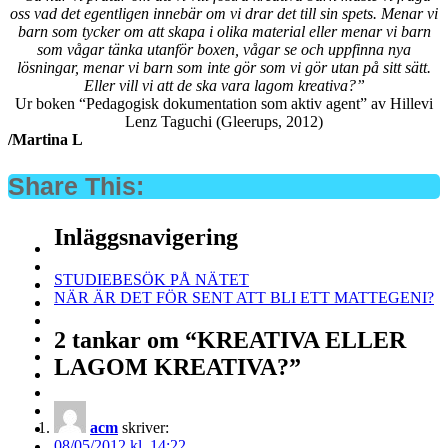
oss vad det egentligen innebär om vi drar det till sin spets. Menar vi
barn som tycker om att skapa i olika material eller menar vi barn
som vågar tänka utanför boxen, vågar se och uppfinna nya
lösningar, menar vi barn som inte gör som vi gör utan på sitt sätt.
Eller vill vi att de ska vara lagom kreativa?”
Ur boken “Pedagogisk dokumentation som aktiv agent” av Hillevi
Lenz Taguchi (Gleerups, 2012)
/Martina L
Share This:
Inläggsnavigering
STUDIEBESÖK PÅ NÄTET
NÄR ÄR DET FÖR SENT ATT BLI ETT MATTEGENI?
2 tankar om “
KREATIVA ELLER
LAGOM KREATIVA?
”
acm
skriver:
08/05/2012 kl. 14:22