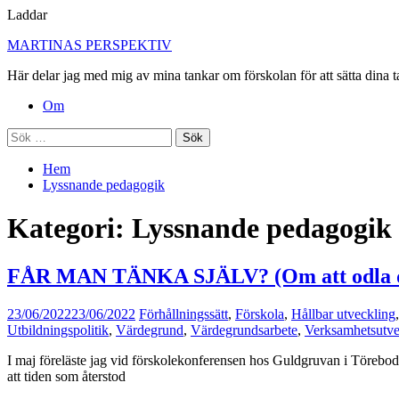
Laddar
Hoppa
MARTINAS PERSPEKTIV
till
Här delar jag med mig av mina tankar om förskolan för att sätta dina t
innehåll
Primär
Om
meny
Sök
efter:
Hem
Lyssnande pedagogik
Kategori:
Lyssnande pedagogik
FÅR MAN TÄNKA SJÄLV? (Om att odla de
23/06/2022
23/06/2022
Förhållningssätt
,
Förskola
,
Hållbar utveckling
Utbildningspolitik
,
Värdegrund
,
Värdegrundsarbete
,
Verksamhetsutve
I maj föreläste jag vid förskolekonferensen hos Guldgruvan i Törebod
att tiden som återstod