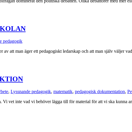
olfrågan dominerat den politiska debatten. Olika debattörer med mer e
SKOLAN
e pedagogik
 av att man äger ett pedagogiskt ledarskap och att man själv väljer vad 
EKTION
rbete
,
Lyssnande pedagogik
,
matematik
,
pedagogisk dokumentation
,
Pe
. Vi vet inte vad vi behöver lägga till för material för att vi ska kunna