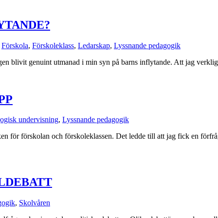
LYTANDE?
,
Förskola
,
Förskoleklass
,
Ledarskap
,
Lyssnande pedagogik
en blivit genuint utmanad i min syn på barns inflytande. Att jag verklige
PP
ogisk undervisning
,
Lyssnande pedagogik
 för förskolan och förskoleklassen. Det ledde till att jag fick en förfr
OLDEBATT
gogik
,
Skolvåren