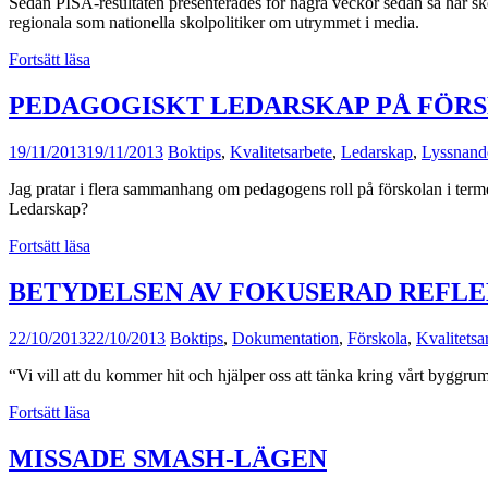
Sedan PISA-resultaten presenterades för några veckor sedan så har sk
regionala som nationella skolpolitiker om utrymmet i media.
Fortsätt läsa
PEDAGOGISKT LEDARSKAP PÅ FÖR
19/11/2013
19/11/2013
Boktips
,
Kvalitetsarbete
,
Ledarskap
,
Lyssnand
Jag pratar i flera sammanhang om pedagogens roll på förskolan i termer
Ledarskap?
Fortsätt läsa
BETYDELSEN AV FOKUSERAD REFL
22/10/2013
22/10/2013
Boktips
,
Dokumentation
,
Förskola
,
Kvalitetsa
“Vi vill att du kommer hit och hjälper oss att tänka kring vårt byggrum
Fortsätt läsa
MISSADE SMASH-LÄGEN