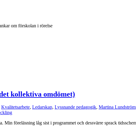
ankar om förskolan i rörelse
t kollektiva omdömet)
,
Kvalitetsarbete
,
Ledarskap
,
Lyssnande pedagogik
,
Martina Lundström
ckling
a. Min föreläsning låg sist i programmet och dessvärre sprack tidssch