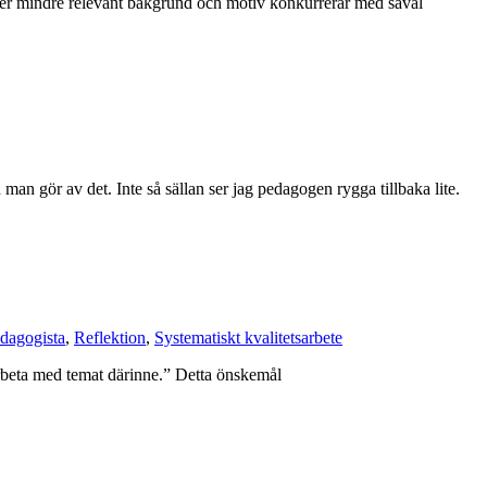
ller mindre relevant bakgrund och motiv konkurrerar med såväl
man gör av det. Inte så sällan ser jag pedagogen rygga tillbaka lite.
dagogista
,
Reflektion
,
Systematiskt kvalitetsarbete
 arbeta med temat därinne.” Detta önskemål