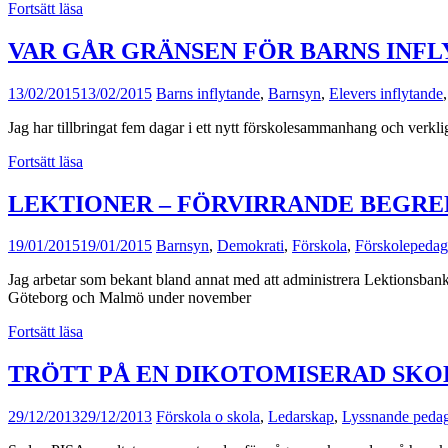
Fortsätt läsa
VAR GÅR GRÄNSEN FÖR BARNS INF
13/02/2015
13/02/2015
Barns inflytande
,
Barnsyn
,
Elevers inflytande
Jag har tillbringat fem dagar i ett nytt förskolesammanhang och verklig
Fortsätt läsa
LEKTIONER – FÖRVIRRANDE BEGRE
19/01/2015
19/01/2015
Barnsyn
,
Demokrati
,
Förskola
,
Förskolepedag
Jag arbetar som bekant bland annat med att administrera Lektionsbanken
Göteborg och Malmö under november
Fortsätt läsa
TRÖTT PÅ EN DIKOTOMISERAD SK
29/12/2013
29/12/2013
Förskola o skola
,
Ledarskap
,
Lyssnande peda