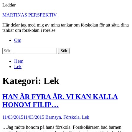
Laddar
Hoppa
MARTINAS PERSPEKTIV
till
Här delar jag med mig av mina tankar om förskolan för att sätta dina
innehåll
tankar om förskolan i rörelse
Primär
Om
meny
Sök
efter:
Hem
Lek
Kategori:
Lek
HAN ÄR FYRA ÅR. VI KAN KALLA
HONOM FILIP…
11/03/2015
11/03/2015
Barnsyn
,
Förskola
,
Lek
…Jag mötte honom på hans förskola. Förskolläraren bad barnen