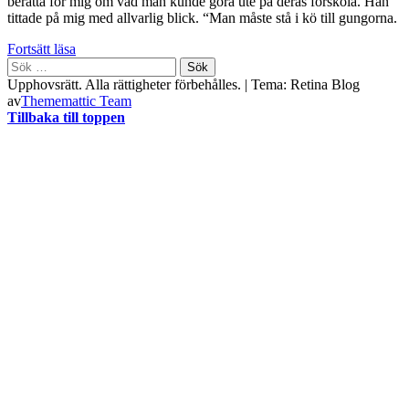
berätta för mig om vad man kunde göra ute på deras förskola. Han
tittade på mig med allvarlig blick. “Man måste stå i kö till gungorna.
Fortsätt läsa
Sök
efter:
Upphovsrätt. Alla rättigheter förbehålles.
|
Tema: Retina Blog
av
Thememattic Team
Tillbaka till toppen