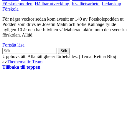
Förskolepodden
,
Hållbar utveckling
,
Kvalitetsarbete
,
Ledarskap
Förskola
För några veckor sedan kom avsnitt nr 140 av Förskolepodden ut.
Podden som drivs av Josefin Malm och Sofie Källhage fyllde
nyligen 10 år och har blivit en väletablerad aktör inom den svenska
förskolan. Alltid
Fortsätt läsa
Sök
efter:
Upphovsrätt. Alla rättigheter förbehålles.
|
Tema: Retina Blog
av
Thememattic Team
Tillbaka till toppen