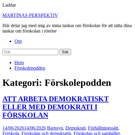
Laddar
Hoppa
MARTINAS PERSPEKTIV
till
Här delar jag med mig av mina tankar om förskolan för att sätta dina
innehåll
tankar om förskolan i rörelse
Primär
Om
meny
Sök
efter:
Hem
Förskolepodden
Kategori:
Förskolepodden
ATT ARBETA DEMOKRATISKT
ELLER MED DEMOKRATI I
FÖRSKOLAN
14/06/2026
14/06/2026
Barnsyn
,
Demokrati
,
Förhållningssätt
,
Förskola
,
Förskolan och demokratin
,
Förskolan och samhället
,